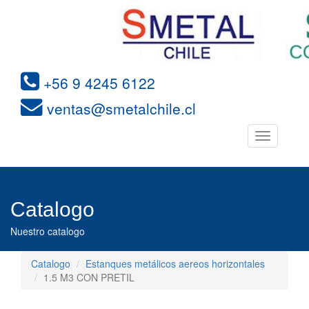
+56 9 4245 6122
ventas@smetalchile.cl
Toggle
navigation
Catalogo
Nuestro catalogo
Catalogo
Estanques metálicos aereos horizontales
1.5 M3 CON PRETIL