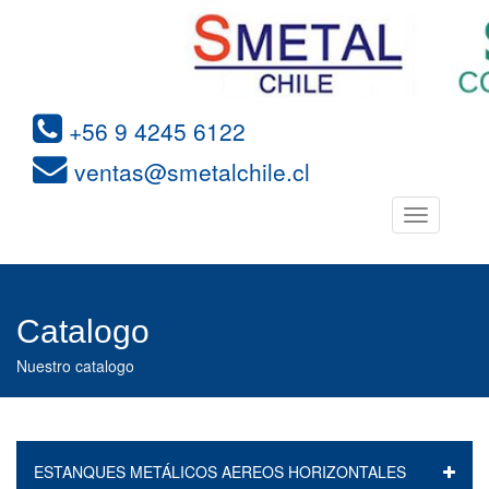
+56 9 4245 6122
ventas@smetalchile.cl
Toggle
navigation
Catalogo
Nuestro catalogo
ESTANQUES METÁLICOS AEREOS HORIZONTALES