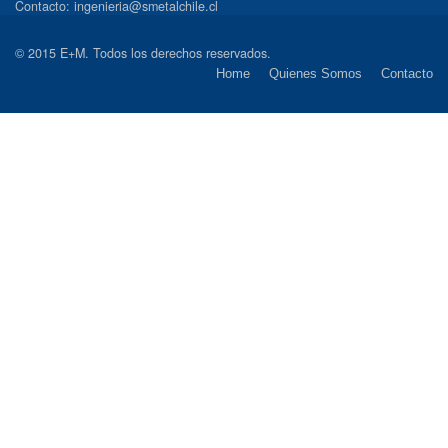
Contacto: ingenieria@smetalchile.cl
© 2015 E+M. Todos los derechos reservados.
Home
Quienes Somos
Contacto