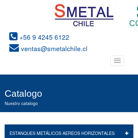
+56 9 4245 6122
ventas@smetalchile.cl
Toggle
navigation
Catalogo
Nuestro catalogo
ESTANQUES METÁLICOS AEREOS HORIZONTALES