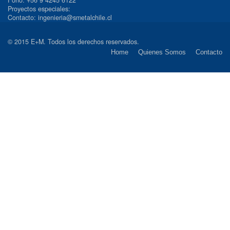
Proyectos especiales:
Contacto: ingenieria@smetalchile.cl
© 2015 E+M. Todos los derechos reservados.
Home
Quienes Somos
Contacto